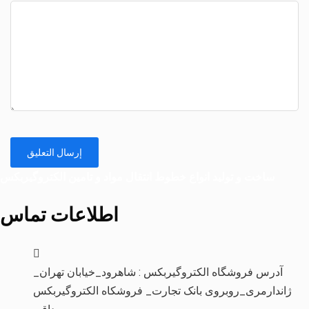
ساخت و تولید انواع خطوط انتقال مواد و تامین الکتروگیربکس
اطلاعات تماس
آدرس فروشگاه الکتروگیربکس : شاهرود_خیابان تهران_
ژاندارمری_روبروی بانک تجارت_ فروشکاه الکتروگیربکس