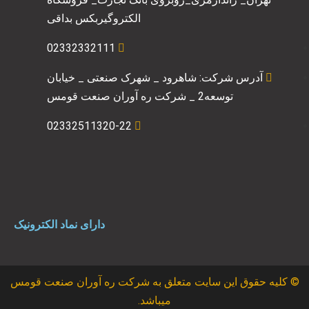
الکتروگیربکس بداقی
02332332111
آدرس شرکت: شاهرود _ شهرک صنعتی _ خیابان
توسعه2 _ شرکت ره آوران صنعت قومس
02332511320-22
دارای نماد الکترونیک
© کلیه حقوق این سایت متعلق به شرکت ره آوران صنعت قومس
میباشد.