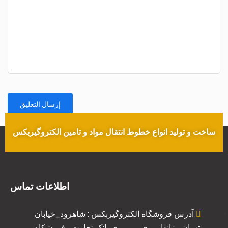
ساخت و تولید انواع خطوط انتقال مواد و تامین الکتروگیربکس
اطلاعات تماس
آدرس فروشگاه الکتروگیربکس : شاهرود_خیابان
تهران_ ژاندارمری_روبروی بانک تجارت_ فروشکاه