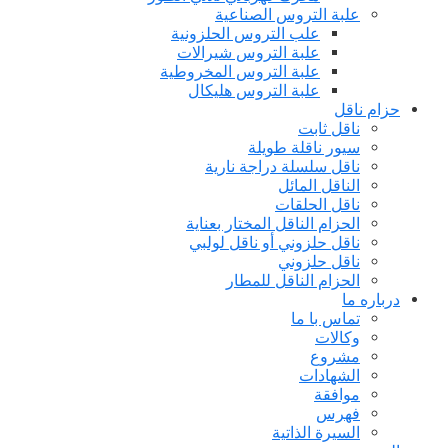
علبة التروس الصناعية
علب التروس الحلزونية
علبة التروس شيرالات
علبة التروس المخروطية
علبة التروس هلیکال
حزام ناقل
ناقل ثابت
سيور ناقلة طويلة
ناقل سلسلة دراجة نارية
الناقل المائل
ناقل الحلقات
الحزام الناقل المختار بعناية
ناقل حلزوني أو ناقل لولبي
ناقل حلزوني
الحزام الناقل للمطار
درباره ما
تماس با ما
وكالات
مشروع
الشهادات
موافقة
فهرس
السيرة الذاتية