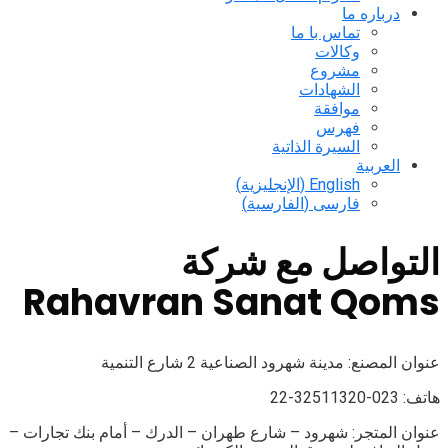
درباره ما
تماس با ما
وكالات
مشروع
الشهادات
موافقة
فهرس
السيرة الذاتية
العربية
English
(
الإنجليزية
)
فارسی
(
الفارسية
)
التواصل مع شركة
Rahavran Sanat Qoms
عنوان المصنع: مدينة شهرود الصناعية 2 شارع التنمية
هاتف: 023-32511320-22
عنوان المتجر: شهرود – شارع طهران – الدرك – أمام بنك تجارات –