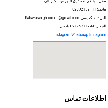
محل البداغي لصندوق التروس الكهربائي
هاتف: 02332332111
البريد الإلكتروني: Rahavaran.ghoomes@gmail.com
الجوال: 09125731994 بادجي
Instagram
Whatsapp
Instagram
ساخت و تولید انواع خطوط انتقال مواد و تامین الکتروگیربکس
اطلاعات تماس