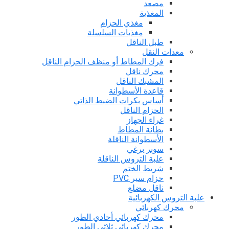
مصعد
المغذية
مغذي الحزام
مغذيات السلسلة
طبل الناقل
معدات النقل
فرك المطاط أو منظف الحزام الناقل
محرك ناقل
المشبك الناقل
قاعدة الأسطوانة
أساس بكرات الضبط الذاتي
الحزام الناقل
غراء الجهاز
بطانة المطاط
الأسطوانة الناقلة
سوبر برغي
علبة التروس الناقلة
شريط الختم
حزام سير PVC
ناقل مضلع
علبة التروس الكهربائية
محرك كهربائي
محرك كهربائي أحادي الطور
محرك كهربائي ثلاثي الطور