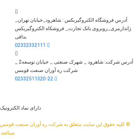
آدرس فروشگاه الکتروگیربکس : شاهرود_خیابان تهران_
ژاندارمری_روبروی بانک تجارت_ فروشکاه الکتروگیربکس
بداقی
02332332111
آدرس شرکت: شاهرود _ شهرک صنعتی _ خیابان توسعه2 _
شرکت ره آوران صنعت قومس
02332511320-22
دارای نماد الکترونیک
© کلیه حقوق این سایت متعلق به شرکت ره آوران صنعت قومس
میباشد.