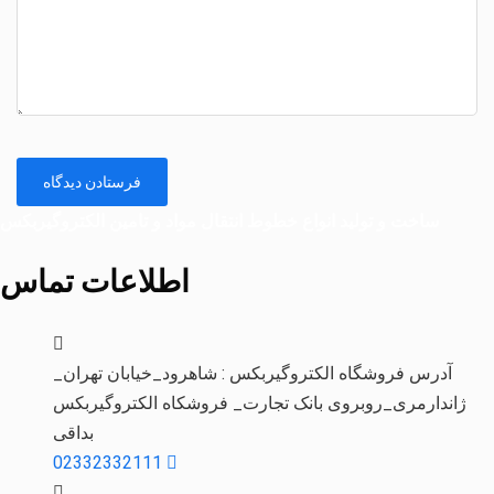
ساخت و تولید انواع خطوط انتقال مواد و تامین الکتروگیربکس
اطلاعات تماس
آدرس فروشگاه الکتروگیربکس : شاهرود_خیابان تهران_
ژاندارمری_روبروی بانک تجارت_ فروشکاه الکتروگیربکس
بداقی
02332332111