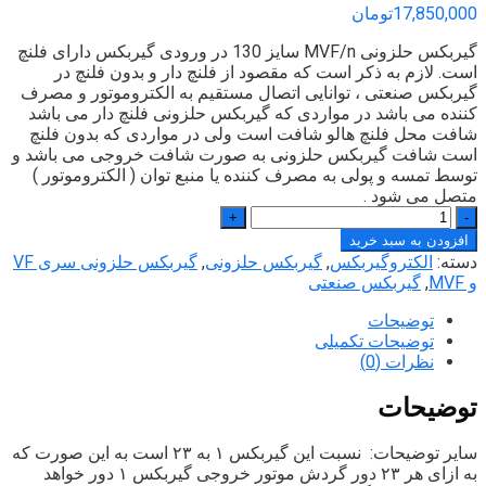
17,850,000
تومان
گیربکس حلزونی MVF/n سایز 130 در ورودی گیربکس دارای فلنچ
است. لازم به ذکر است که مقصود از فلنچ دار و بدون فلنچ در
گیربکس صنعتی ، توانایی اتصال مستقیم به الکتروموتور و مصرف
کننده می باشد در مواردی که گیربکس حلزونی فلنچ دار می باشد
شافت محل فلنچ هالو شافت است ولی در مواردی که بدون فلنچ
است شافت گیربکس حلزونی به صورت شافت خروجی می باشد و
توسط تمسه و پولی به مصرف کننده یا منبع توان ( الکتروموتور )
متصل می شود .
تعداد
افزودن به سبد خرید
دسته:
الکتروگیربکس
,
گیربکس حلزونی
,
گیربکس حلزونی سری VF
و MVF
,
گیربکس صنعتی
توضیحات
توضیحات تکمیلی
نظرات (0)
توضیحات
سایر توضیحات: نسبت این گیربکس ۱ به ۲۳ است به این صورت که
به ازای هر ۲۳ دور گردش موتور خروجی گیربکس ۱ دور خواهد