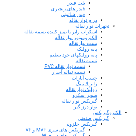
بلت فیدر
فیدر های زنجیری
فیدر شاتونی
درام نوار نقاله
تجهزات نوار نقاله
اسکراب رابر یا تمیز کننده تسمه نقاله
الکتروموتور نوار نقاله
بست نوارنقاله
پایه رولیک
پایه رولیکهای خود تنظیم
تسمه نقاله
تسمه نوار نقاله PVC
تسمه نقاله آجدار
چسب آپارات
رابر لاینینگ
رولیک نوار نقاله
سوپر اسکرو
گیربکس نوار نقاله
نوار درز گیر
الکتروگیربکس
گیربکس صنعتی
گیربکس حلزونی
گیربکس های سری MVF و VF
گیربکس های سری W