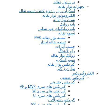
درام نوار نقاله
تجهزات نوار نقاله
اسکراب رابر یا تمیز کننده تسمه نقاله
الکتروموتور نوار نقاله
بست نوارنقاله
پایه رولیک
پایه رولیکهای خود تنظیم
تسمه نقاله
تسمه نوار نقاله PVC
تسمه نقاله آجدار
چسب آپارات
رابر لاینینگ
رولیک نوار نقاله
سوپر اسکرو
گیربکس نوار نقاله
نوار درز گیر
الکتروگیربکس
گیربکس صنعتی
گیربکس حلزونی
گیربکس های سری MVF و VF
گیربکس های سری W
گیربکس های سری U
گیربکس شیرالات
گیربکس های سری GS