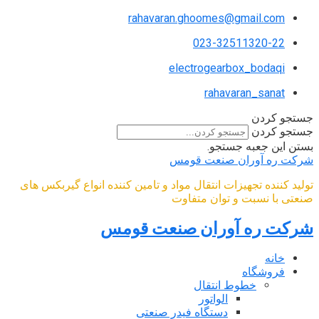
rahavaran.ghoomes@gmail.com
023-32511320-22
electrogearbox_bodaqi
rahavaran_sanat
جستجو کردن
جستجو کردن
بستن این جعبه جستجو.
شرکت ره آوران صنعت قومس
تولید کننده تجهیزات انتقال مواد و تامین کننده انواع گیربکس های
صنعتی با نسبت و توان متفاوت
شرکت ره آوران صنعت قومس
خانه
فروشگاه
خطوط انتقال
الواتور
دستگاه فیدر صنعتی