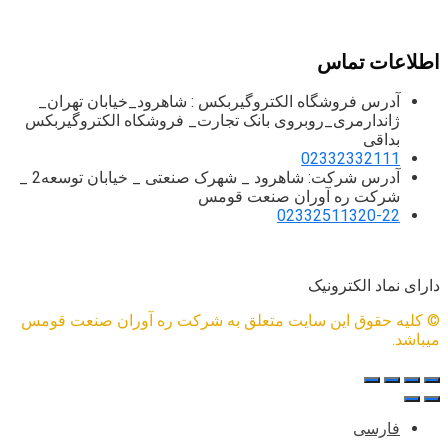
ساخت و تولید انواع خطوط انتقال مواد و تامین الکتروگیربکس
اطلاعات تماس
آدرس فروشگاه الکتروگیربکس : شاهرود_خیابان تهران_
ژاندارمری_روبروی بانک تجارت_ فروشکاه الکتروگیربکس
بداقی
02332332111
آدرس شرکت: شاهرود _ شهرک صنعتی _ خیابان توسعه2 _
شرکت ره آوران صنعت قومس
02332511320-22
دارای نماد الکترونیک
© کلیه حقوق این سایت متعلق به شرکت ره آوران صنعت قومس
میباشد.
فارسی