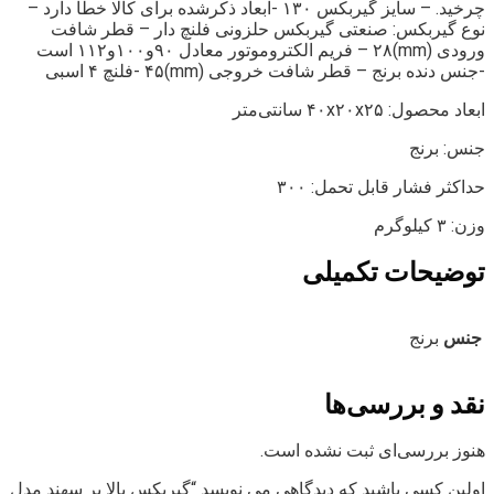
چرخید. – سایز گیربکس ۱۳۰ -ابعاد ذکرشده برای کالا خطا دارد –
نوع گیربکس: صنعتی گیربکس حلزونی فلنچ دار – قطر شافت
ورودی (mm)۲۸ – فریم الکتروموتور معادل ۹۰و۱۰۰و۱۱۲ است
-جنس دنده برنج – قطر شافت خروجی (mm)۴۵ -فلنچ ۴ اسبی
ابعاد محصول: ۴۰x۲۰x۲۵ سانتی‌متر
جنس: برنج
حداکثر فشار قابل تحمل: ۳۰۰
وزن: ۳ کیلوگرم
توضیحات تکمیلی
جنس
برنج
نقد و بررسی‌ها
هنوز بررسی‌ای ثبت نشده است.
اولین کسی باشید که دیدگاهی می نویسد “گیربکس بالا بر سهند مدل