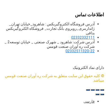
ساخت و تولید انواع خطوط انتقال مواد و تامین الکتروگیربکس
اطلاعات تماس
آدرس فروشگاه الکتروگیربکس : شاهرود_خیابان تهران_
ژاندارمری_روبروی بانک تجارت_ فروشکاه الکتروگیربکس
بداقی
02332332111
آدرس شرکت: شاهرود _ شهرک صنعتی _ خیابان توسعه2 _
شرکت ره آوران صنعت قومس
02332511320-22
دارای نماد الکترونیک
© کلیه حقوق این سایت متعلق به شرکت ره آوران صنعت قومس
میباشد.
فارسی