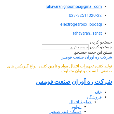
rahavaran.ghoomes@gmail.com
023-32511320-22
electrogearbox_bodaqi
rahavaran_sanat
جستجو کردن
جستجو کردن
بستن این جعبه جستجو.
شرکت ره آوران صنعت قومس
تولید کننده تجهیزات انتقال مواد و تامین کننده انواع گیربکس های
صنعتی با نسبت و توان متفاوت
شرکت ره آوران صنعت قومس
خانه
فروشگاه
خطوط انتقال
الواتور
دستگاه فیدر صنعتی