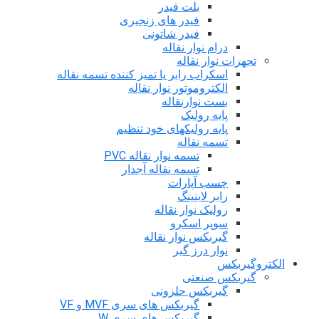
بلت فیدر
فیدر های زنجیری
فیدر شاتونی
درام نوار نقاله
تجهزات نوار نقاله
اسکراب رابر یا تمیز کننده تسمه نقاله
الکتروموتور نوار نقاله
بست نوارنقاله
پایه رولیک
پایه رولیکهای خود تنظیم
تسمه نقاله
تسمه نوار نقاله PVC
تسمه نقاله آجدار
چسب آپارات
رابر لاینینگ
رولیک نوار نقاله
سوپر اسکرو
گیربکس نوار نقاله
نوار درز گیر
الکتروگیربکس
گیربکس صنعتی
گیربکس حلزونی
گیربکس های سری MVF و VF
گیربکس های سری W