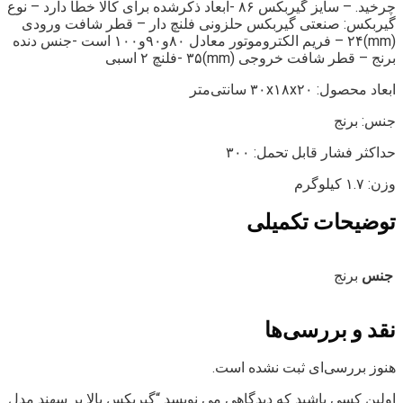
چرخید. – سایز گیربکس ۸۶ -ابعاد ذکرشده برای کالا خطا دارد – نوع
گیربکس: صنعتی گیربکس حلزونی فلنچ دار – قطر شافت ورودی
(mm)۲۴ – فریم الکتروموتور معادل ۸۰و۹۰و۱۰۰ است -جنس دنده
برنج – قطر شافت خروجی (mm)۳۵ -فلنچ ۲ اسبی
ابعاد محصول: ۳۰x۱۸x۲۰ سانتی‌متر
جنس: برنج
حداکثر فشار قابل تحمل: ۳۰۰
وزن: ۱.۷ کیلوگرم
توضیحات تکمیلی
جنس
برنج
نقد و بررسی‌ها
هنوز بررسی‌ای ثبت نشده است.
اولین کسی باشید که دیدگاهی می نویسد “گیربکس بالا بر سهند مدل