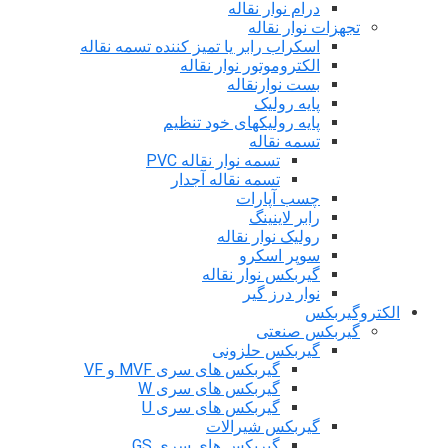
درام نوار نقاله
تجهزات نوار نقاله
اسکراب رابر یا تمیز کننده تسمه نقاله
الکتروموتور نوار نقاله
بست نوارنقاله
پایه رولیک
پایه رولیکهای خود تنظیم
تسمه نقاله
تسمه نوار نقاله PVC
تسمه نقاله آجدار
چسب آپارات
رابر لاینینگ
رولیک نوار نقاله
سوپر اسکرو
گیربکس نوار نقاله
نوار درز گیر
الکتروگیربکس
گیربکس صنعتی
گیربکس حلزونی
گیربکس های سری MVF و VF
گیربکس های سری W
گیربکس های سری U
گیربکس شیرالات
گیربکس های سری GS