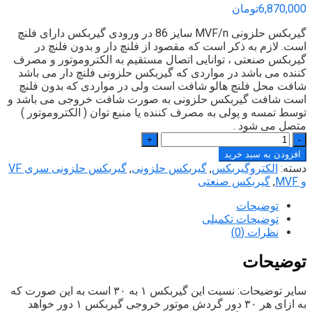
6,870,000
تومان
گیربکس حلزونی MVF/n سایز 86 در ورودی گیربکس دارای فلنچ
است. لازم به ذکر است که مقصود از فلنچ دار و بدون فلنچ در
گیربکس صنعتی ، توانایی اتصال مستقیم به الکتروموتور و مصرف
کننده می باشد در مواردی که گیربکس حلزونی فلنچ دار می باشد
شافت محل فلنچ هالو شافت است ولی در مواردی که بدون فلنچ
است شافت گیربکس حلزونی به صورت شافت خروجی می باشد و
توسط تمسه و پولی به مصرف کننده یا منبع توان ( الکتروموتور )
متصل می شود .
تعداد
افزودن به سبد خرید
دسته:
الکتروگیربکس
,
گیربکس حلزونی
,
گیربکس حلزونی سری VF
و MVF
,
گیربکس صنعتی
توضیحات
توضیحات تکمیلی
نظرات (0)
توضیحات
سایر توضیحات: نسبت این گیربکس ۱ به ۳۰ است به این صورت که
به ازای هر ۳۰ دور گردش موتور خروجی گیربکس ۱ دور خواهد