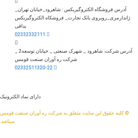
آدرس فروشگاه الکتروگیربکس : شاهرود_خیابان تهران_
ژاندارمری_روبروی بانک تجارت_ فروشکاه الکتروگیربکس
بداقی
02332332111
آدرس شرکت: شاهرود _ شهرک صنعتی _ خیابان توسعه2 _
شرکت ره آوران صنعت قومس
02332511320-22
دارای نماد الکترونیک
© کلیه حقوق این سایت متعلق به شرکت ره آوران صنعت قومس
میباشد.