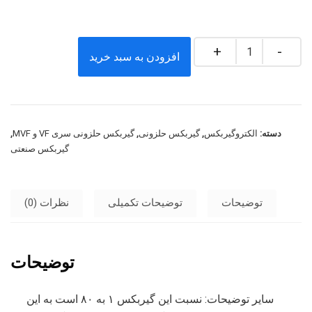
تعداد
افزودن به سبد خرید
دسته:
الکتروگیربکس
,
گیربکس حلزونی
,
گیربکس حلزونی سری VF و MVF
,
گیربکس صنعتی
توضیحات
توضیحات تکمیلی
نظرات (0)
توضیحات
سایر توضیحات: نسبت این گیربکس ۱ به ۸۰ است به این