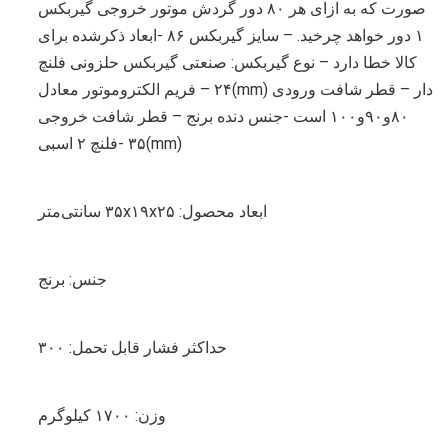
صورت که به ازای هر ۸۰ دور گردش موتور خروجی گیربکس
۱ دور خواهد چرخید. – سایز گیربکس ۸۶ -ابعاد ذکرشده برای
کالا خطا دارد – نوع گیربکس: صنعتی گیربکس حلزونی فلنچ
دار – قطر شافت ورودی (mm)۲۴ – فریم الکتروموتور معادل
۸۰و۹۰و۱۰۰ است -جنس دنده برنج – قطر شافت خروجی
(mm)۳۵ -فلنچ ۲ اسبی
ابعاد محصول: ۳۵x۱۹x۲۵ سانتی‌متر
جنس: برنج
حداکثر فشار قابل تحمل: ۳۰۰
وزن: ۱۷۰۰ کیلوگرم