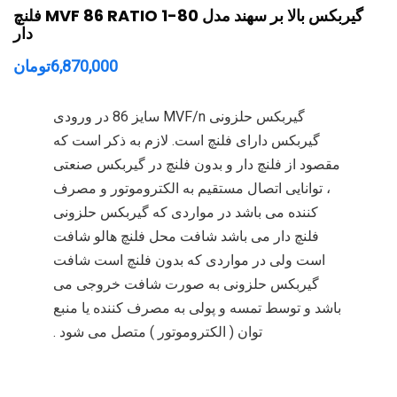
گیربکس بالا بر سهند مدل MVF 86 RATIO 1-80 فلنچ
دار
6,870,000
تومان
گیربکس حلزونی MVF/n سایز 86 در ورودی
گیربکس دارای فلنچ است. لازم به ذکر است که
مقصود از فلنچ دار و بدون فلنچ در گیربکس صنعتی
، توانایی اتصال مستقیم به الکتروموتور و مصرف
کننده می باشد در مواردی که گیربکس حلزونی
فلنچ دار می باشد شافت محل فلنچ هالو شافت
است ولی در مواردی که بدون فلنچ است شافت
گیربکس حلزونی به صورت شافت خروجی می
باشد و توسط تمسه و پولی به مصرف کننده یا منبع
توان ( الکتروموتور ) متصل می شود .