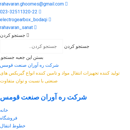
rahavaran.ghoomes@gmail.com
023-32511320-22
electrogearbox_bodaqi
rahavaran_sanat
جستجو کردن
جستجو کردن
بستن این جعبه جستجو.
شرکت ره آوران صنعت قومس
تولید کننده تجهیزات انتقال مواد و تامین کننده انواع گیربکس های
صنعتی با نسبت و توان متفاوت
شرکت ره آوران صنعت قومس
خانه
فروشگاه
خطوط انتقال