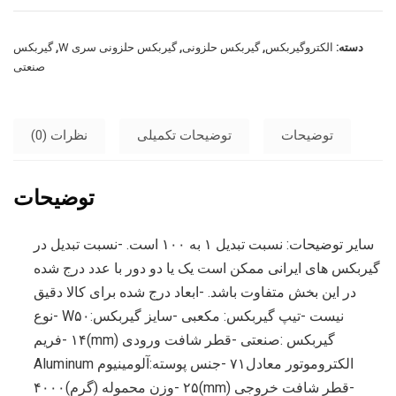
دسته:
الکتروگیربکس
,
گیربکس حلزونی
,
گیربکس حلزونی سری W
,
گیربکس
صنعتی
توضیحات
توضیحات تکمیلی
نظرات (0)
توضیحات
سایر توضیحات: نسبت تبدیل ۱ به ۱۰۰ است. -نسبت تبدیل در
گیربکس های ایرانی ممکن است یک یا دو دور با عدد درج شده
در این بخش متفاوت باشد. -ابعاد درج شده برای کالا دقیق
نیست -تیپ گیربکس: مکعبی -سایز گیربکس:W۵۰ -نوع
گیربکس :صنعتی -قطر شافت ورودی (mm)۱۴ -فریم
الکتروموتور معادل۷۱ -جنس پوسته:آلومینیوم Aluminum
-قطر شافت خروجی (mm)۲۵ -وزن محموله (گرم)۴۰۰۰