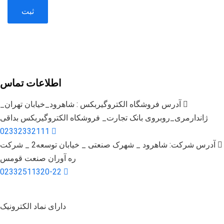
ساخت و تولید انواع خطوط انتقال مواد و تامین الکتروگیربکس
اطلاعات تماس
آدرس فروشگاه الکتروگیربکس : شاهرود_خیابان تهران_
ژاندارمری_روبروی بانک تجارت_ فروشکاه الکتروگیربکس بداقی
02332332111
آدرس شرکت: شاهرود _ شهرک صنعتی _ خیابان توسعه2 _ شرکت
ره آوران صنعت قومس
02332511320-22
دارای نماد الکترونیک