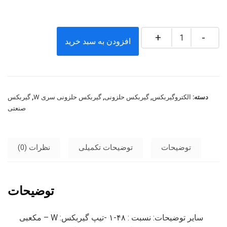
افزودن به سبد خرید
دسته:
الکتروگیربکس
,
گیربکس حلزونی
,
گیربکس حلزونی سری W
,
گیربکس
صنعتی
توضیحات
توضیحات تکمیلی
نظرات (0)
توضیحات
سایر توضیحات: نسبت : ۴۸-۱ -تیپ گیربکس: W – مکعبی