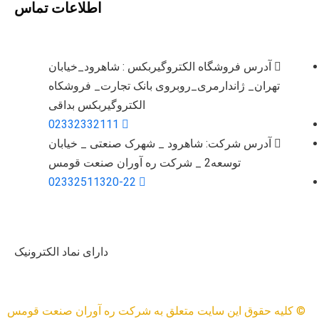
اطلاعات تماس
آدرس فروشگاه الکتروگیربکس : شاهرود_خیابان
تهران_ ژاندارمری_روبروی بانک تجارت_ فروشکاه
الکتروگیربکس بداقی
02332332111
آدرس شرکت: شاهرود _ شهرک صنعتی _ خیابان
توسعه2 _ شرکت ره آوران صنعت قومس
02332511320-22
دارای نماد الکترونیک
© کلیه حقوق این سایت متعلق به شرکت ره آوران صنعت قومس