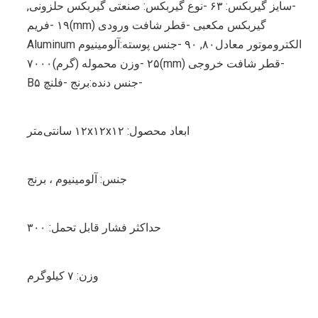
-سایز گیربکس: ۶۳ -نوع گیربکس: صنعتی گیربکس حلزونی,
گیربکس مکعبی -قطر شافت ورودی (mm)۱۹ -فریم
الکتروموتور معادل۸۰, ۹۰ -جنس پوسته:آلومینیوم Aluminum
-قطر شافت خروجی (mm)۲۵ -وزن محموله (گرم)۷۰۰۰
-جنس دنده:برنج -فلنچ B۵
ابعاد محصول: ۱۲x۱۲x۱۲ سانتی‌متر
جنس: آلومینیوم ، برنج
حداکثر فشار قابل تحمل: ۳۰۰
وزن: ۷ کیلوگرم