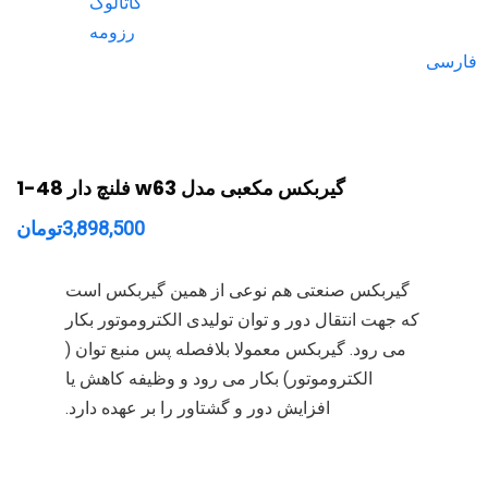
کاتالوگ
رزومه
فارسی
گیربکس مکعبی مدل w63 فلنچ دار 48-1
3,898,500
تومان
گیربکس صنعتی هم نوعی از همین گیربکس است
که جهت انتقال دور و توان تولیدی الکتروموتور بکار
می رود. گیربکس معمولا بلافصله پس منبع توان (
الکتروموتور) بکار می رود و وظیفه کاهش یا
افزایش دور و گشتاور را بر عهده دارد.