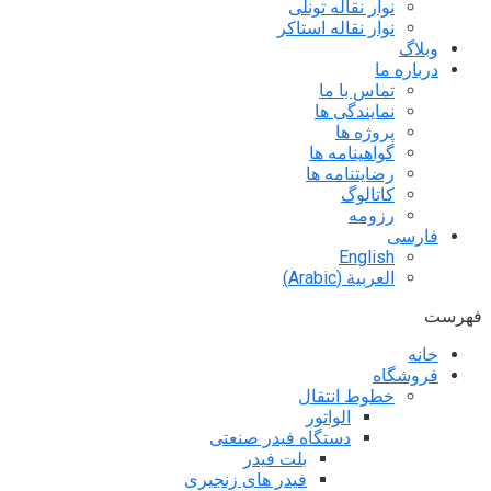
نوار نقاله تونلی
نوار نقاله استاکر
وبلاگ
درباره ما
تماس با ما
نمایندگی ها
پروژه ها
گواهینامه ها
رضایتنامه ها
کاتالوگ
رزومه
فارسی
English
العربية
(
Arabic
)
فهرست
خانه
فروشگاه
خطوط انتقال
الواتور
دستگاه فیدر صنعتی
بلت فیدر
فیدر های زنجیری