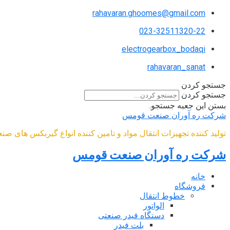
rahavaran.ghoomes@gmail.com
023-32511320-22
electrogearbox_bodaqi
rahavaran_sanat
جستجو کردن
جستجو کردن
بستن این جعبه جستجو.
شرکت ره آوران صنعت قومس
تولید کننده تجهیزات انتقال مواد و تامین کننده انواع گیربکس های صن
شرکت ره آوران صنعت قومس
خانه
فروشگاه
خطوط انتقال
الواتور
دستگاه فیدر صنعتی
بلت فیدر