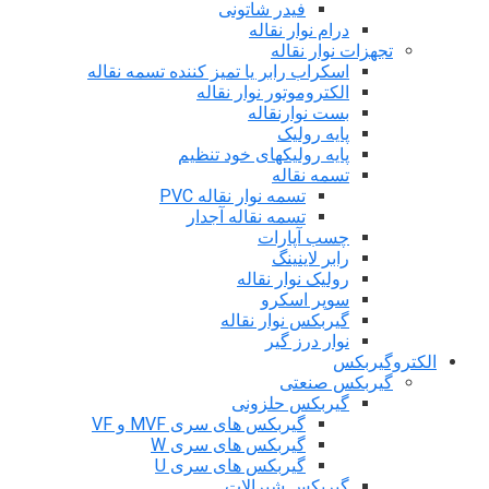
فیدر شاتونی
درام نوار نقاله
تجهزات نوار نقاله
اسکراب رابر یا تمیز کننده تسمه نقاله
الکتروموتور نوار نقاله
بست نوارنقاله
پایه رولیک
پایه رولیکهای خود تنظیم
تسمه نقاله
تسمه نوار نقاله PVC
تسمه نقاله آجدار
چسب آپارات
رابر لاینینگ
رولیک نوار نقاله
سوپر اسکرو
گیربکس نوار نقاله
نوار درز گیر
الکتروگیربکس
گیربکس صنعتی
گیربکس حلزونی
گیربکس های سری MVF و VF
گیربکس های سری W
گیربکس های سری U
گیربکس شیرالات