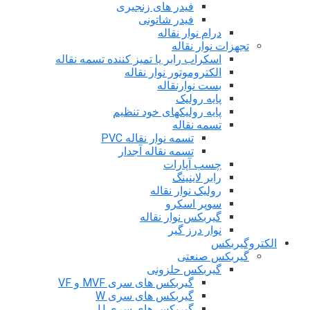
فیدر های زنجیری
فیدر شاتونی
درام نوار نقاله
تجهزات نوار نقاله
اسکراب رابر یا تمیز کننده تسمه نقاله
الکتروموتور نوار نقاله
بست نوارنقاله
پایه رولیک
پایه رولیکهای خود تنظیم
تسمه نقاله
تسمه نوار نقاله PVC
تسمه نقاله آجدار
چسب آپارات
رابر لاینینگ
رولیک نوار نقاله
سوپر اسکرو
گیربکس نوار نقاله
نوار درز گیر
الکتروگیربکس
گیربکس صنعتی
گیربکس حلزونی
گیربکس های سری MVF و VF
گیربکس های سری W
گیربکس های سری U