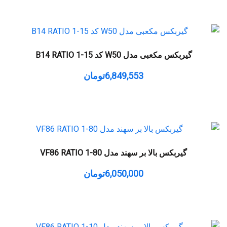
گیربکس مکعبی مدل W50 کد B14 RATIO 1-15
6,849,553
تومان
گیربکس بالا بر سهند مدل VF86 RATIO 1-80
6,050,000
تومان