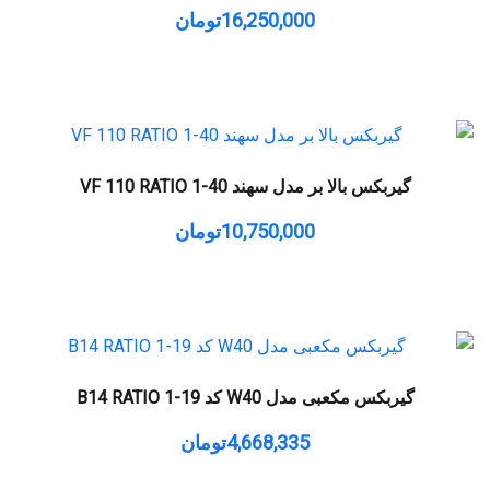
16,250,000
تومان
گیربکس بالا بر مدل سهند VF 110 RATIO 1-40
10,750,000
تومان
گیربکس مکعبی مدل W40 کد B14 RATIO 1-19
4,668,335
تومان