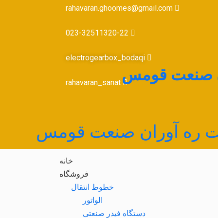
rahavaran.ghoomes@gmail.com
023-32511320-22
electrogearbox_bodaqi
ن صنعت قومس
rahavaran_sanat
 ره آوران صنعت قومس
خانه
فروشگاه
خطوط انتقال
الواتور
دستگاه فیدر صنعتی