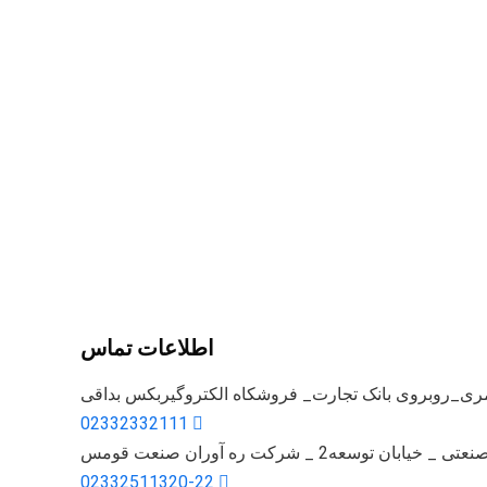
 و تولید انواع خطوط انتقال مواد و تامین الکتروگیربکس
اطلاعات تماس
مری_روبروی بانک تجارت_ فروشکاه الکتروگیربکس بداقی
02332332111
عه2 _ شرکت ره آوران صنعت قومس
02332511320-22