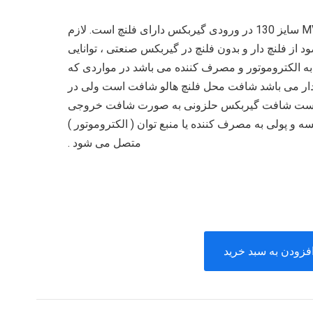
گیربکس حلزونی MVF/n سایز 130 در ورودی گیربکس دارای فلنچ است. لازم
 از فلنچ دار و بدون فلنچ در گیربکس صنعتی ، توانایی
ه الکتروموتور و مصرف کننده می باشد در مواردی که
ار می باشد شافت محل فلنچ هالو شافت است ولی در
 است شافت گیربکس حلزونی به صورت شافت خروجی
 و پولی به مصرف کننده یا منبع توان ( الکتروموتور )
متصل می شود .
فزودن به سبد خرید