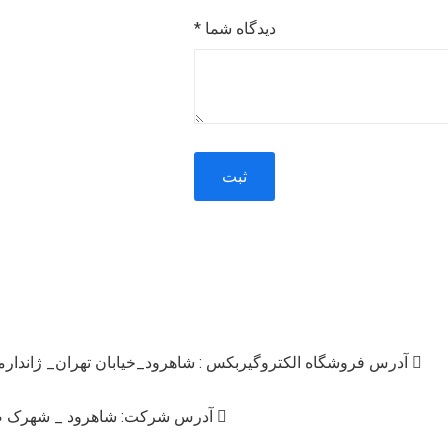
دیدگاه شما
*
ساخت
آدرس فروشگاه الکتروگیربکس : شاهرود_خیابان تهران_ ژاندار
آدرس شرکت: شاهرود _ شهرک صنعتی _ خیابان توس