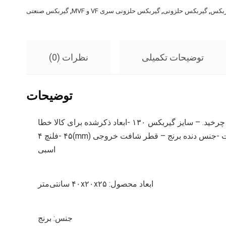
ربکس
,
گیربکس حلزونی
,
گیربکس حلزونی سری VF و MVF
,
گیربکس صنعتی
توضیحات تکمیلی
نظرات (0)
توضیحات
سایر توضیحات: نسبت این گیربکس ۱ به ۳۰ است به این صورت که به ازای هر ۳۰ دور گردش موتور خروجی گیربکس ۱ دور خواهد چرخید. – سایز گیربکس ۱۳۰ -ابعاد ذکرشده برای کالا خطا
دارد – نوع گیربکس: صنعتی گیربکس حلزونی فلنچ دار – قطر شافت ورودی (mm)۲۸ – فریم الکتروموتور معادل ۹۰و۱۰۰و۱۱۲ است -جنس دنده برنج – قطر شافت خروجی (mm)۴۵ -فلنچ ۴
اسبی
ابعاد محصول: ۴۰x۲۰x۲۵ سانتی‌متر
جنس: برنج