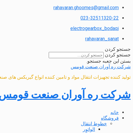
rahavaran.ghoomes@gmail.com
023-32511320-22
electrogearbox_bodaqi
rahavaran_sanat
جستجو کردن
جستجو کردن
بستن این جعبه جستجو.
شرکت ره آوران صنعت قومس
تولید کننده تجهیزات انتقال مواد و تامین کننده انواع گیربکس های صن
شرکت ره آوران صنعت قومس
خانه
فروشگاه
خطوط انتقال
الواتور