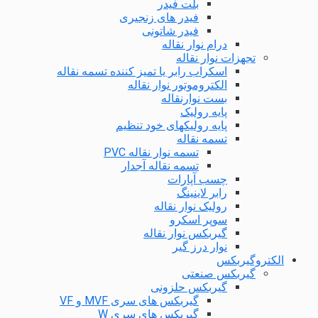
بلت فیدر
فیدر های زنجیری
فیدر شاتونی
درام نوار نقاله
تجهزات نوار نقاله
اسکراب رابر یا تمیز کننده تسمه نقاله
الکتروموتور نوار نقاله
بست نوارنقاله
پایه رولیک
پایه رولیکهای خود تنظیم
تسمه نقاله
تسمه نوار نقاله PVC
تسمه نقاله آجدار
چسب آپارات
رابر لاینینگ
رولیک نوار نقاله
سوپر اسکرو
گیربکس نوار نقاله
نوار درز گیر
الکتروگیربکس
گیربکس صنعتی
گیربکس حلزونی
گیربکس های سری MVF و VF
گیربکس های سری W